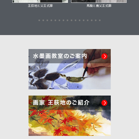
の活動
王荻地と父王式廓
馬驍と義父王式廓