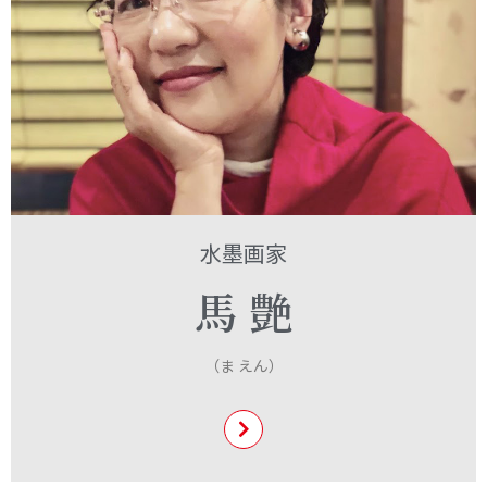
水墨画家
馬 艶
（ま えん）