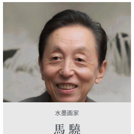
個展情報
MAKYO芸術協会ギャラリー
MAKYO芸術協会
MAKYO芸術協会TOP
MAKYO芸術協会について
MAKYO芸術協会の歩み
水墨画教室のご案内
入会のご案内
入会お申し込みフォーム
協会活動
協会ギャラリー
会員情報
芸術協会のアクセス
馬驍芸術ファミリー
水墨画家
馬驍芸術ファミリーTOP
馬 驍
馬驍の紹介
王荻地の紹介