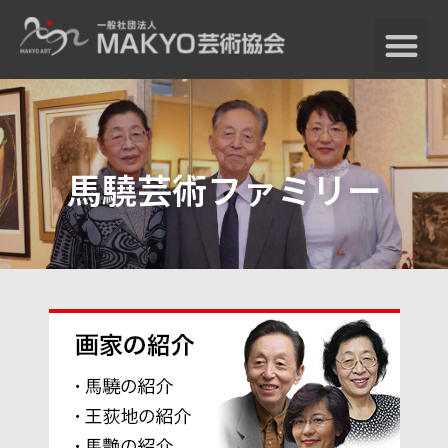
馬驍芸術ファミリー
TOP
馬驍の芸術世界
馬驍の芸術世界TOP
馬驍プロフィール
馬驍芸術の歩み
作品紹介
国内外の論評
MAKYO美術館
MAKYO美術館TOP
MAKYO美術館について