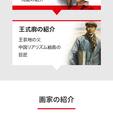
開催展覧情報
貸し画廊のご案内
ジクレー版画・画集・著書・関連グ
ッズの紹介と販売
MAKYO美術館取扱い画家
東強のご紹介
三浦ひろみのご紹介
髙濱英俊のご紹介
後藤紳也のご紹介
福田民峰のご紹介
MAKYO美術館アクセス
イベント情報
イベント情報TOP
馬驍芸術大賞展 & 馬驍水墨画会作家
展
画家の紹介
馬驍水墨画会会員作品展 & 日中水墨
画交流展
馬驍水墨画会全国支部展