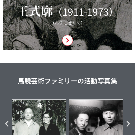
王式廓
（1911-1973）
（おう しきかく）
馬驍芸術ファミリーの活動写真集