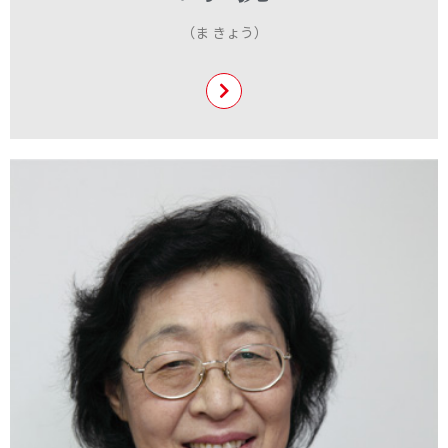
馬艶の紹介
（ま きょう）
王式廓の紹介
お問い合わせ
住所
123 Main Street
New York, NY 10001
営業時間
月〜金: 9:00 AM – 5:00 PM
土日: 11:00 AM – 3:00 PM