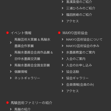
髙濱英俊のご紹介
三浦ひろみのご紹介
福田民峰のご紹介
アクセス
イベント情報
MAKYO芸術協会
馬驍芸術大賞展 & 馬驍水
MAKYO芸術協会について
墨画会作家展
MAKYO芸術協会の歩み
馬驍水墨画会会員作品展 &
水墨画教室のご案内
日中水墨画交流展
入会のご案内
馬驍水墨画会全国支部展
入会のお申し込み
個展情報
協会活動
ネットギャラリー
協会ギャラリー
会員情報(会員のみ)
アクセス
馬驍芸術ファミリーの紹介
馬驍の紹介