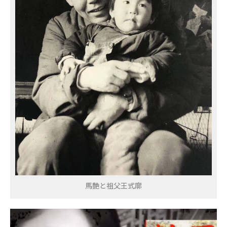
馬艶と祖父王式廓