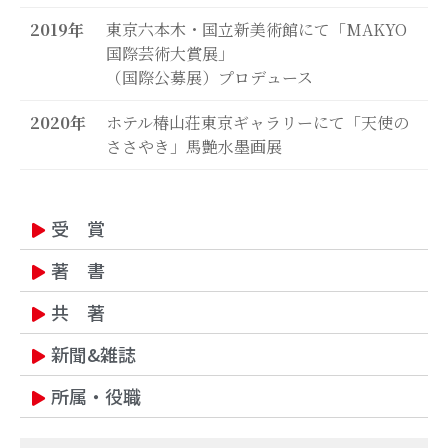
馬艶の紹介
2019年
東京六本木・国立新美術館にて「MAKYO
王式廓の紹介
国際芸術大賞展」
お問い合わせ
（国際公募展）プロデュース
2020年
ホテル椿山荘東京ギャラリーにて
「
天使の
ささやき
」馬艶水墨画展
住所
123 Main Street
New York, NY 10001
受 賞
営業時間
月〜金: 9:00 AM – 5:00 PM
著 書
土日: 11:00 AM – 3:00 PM
共 著
新聞&雑誌
所属・役職