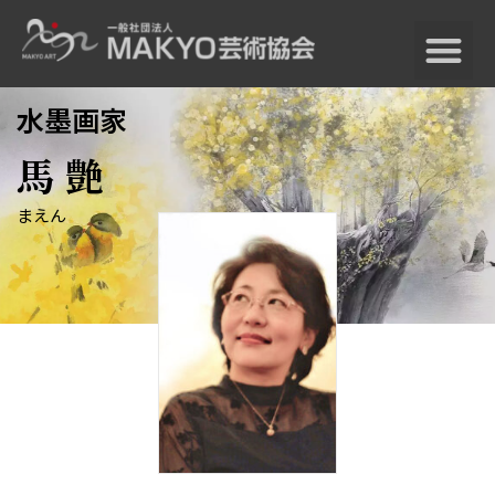
水墨画家
馬 艶
TOP
まえん
馬驍の芸術世界
馬驍の芸術世界TOP
馬驍プロフィール
馬驍芸術の歩み
作品紹介
国内外の論評
MAKYO美術館
MAKYO美術館TOP
MAKYO美術館について