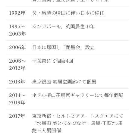
個展情報
MAKYO芸術協会ギャラリー
1992年
父・馬驍の帰国に伴い日本に移住
MAKYO芸術協会
1995〜
シンガポール、英国居住10年
MAKYO芸術協会TOP
2005年
MAKYO芸術協会について
MAKYO芸術協会の歩み
2006年
日本に帰国し「艶墨会」設立
水墨画教室のご案内
2008〜
千葉県にて個展4回
入会のご案内
2012年
入会お申し込みフォーム
協会活動
2013年
東京銀座·鳩居堂画廊にて個展
協会ギャラリー
会員情報
2014〜
ホテル椿山荘東京ギャラリーにて毎年個展
芸術協会のアクセス
2019年
馬驍芸術ファミリー
2017年
東京新宿・ヒルトピアアートスクエアにて
馬驍芸術ファミリーTOP
「水墨画 美と技をつなぐ」馬驍·王荻地·馬
馬驍の紹介
艶三人展開催
王荻地の紹介