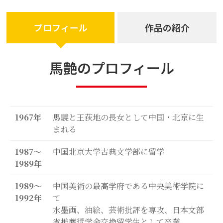
開催展覧情報
貸し画廊のご案内
プロフィール
作品の紹介
ジクレー版画・画集・著書・関連グ
ッズの紹介と販売
MAKYO美術館取扱い画家
馬艶のプロフィール
東強のご紹介
三浦ひろみのご紹介
髙濱英俊のご紹介
後藤紳也のご紹介
1967年
馬驍と王荻地の長女として中国・北京に生
福田民峰のご紹介
まれる
MAKYO美術館アクセス
イベント情報
1987〜
中国北京大学古典文学部に留学
イベント情報TOP
1989年
馬驍芸術大賞展 & 馬驍水墨画会作家
展
1989〜
中国美術の最高学府である中央美術学院に
馬驍水墨画会会員作品展 & 日中水墨
1992年
て
画交流展
水墨画、油絵、芸術批評を専攻、日本文部
馬驍水墨画会全国支部展
省推薦奨学金交換留学生として卒業