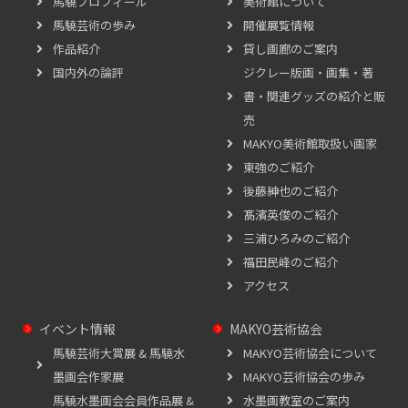
馬驍プロフィール
美術館について
馬驍芸術の歩み
開催展覧情報
作品紹介
貸し画廊のご案内
国内外の論評
ジクレー版画・画集・著
書・関連グッズの紹介と販
売
MAKYO美術館取扱い画家
東強のご紹介
後藤紳也のご紹介
髙濱英俊のご紹介
三浦ひろみのご紹介
福田民峰のご紹介
アクセス
イベント情報
MAKYO芸術協会
馬驍芸術大賞展 & 馬驍水
MAKYO芸術協会について
墨画会作家展
MAKYO芸術協会の歩み
馬驍水墨画会会員作品展 &
水墨画教室のご案内