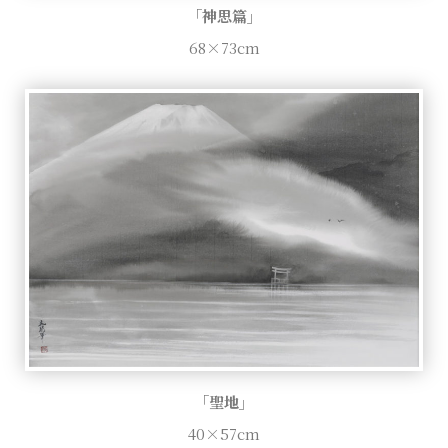
「神思篇」
68×73cm
「聖地」
40×57cm