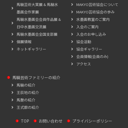
馬驍芸術大賞展 & 馬驍水
MAKYO芸術協会について
墨画会作家展
MAKYO芸術協会の歩み
馬驍水墨画会会員作品展 &
水墨画教室のご案内
日中水墨画交流展
入会のご案内
馬驍水墨画会全国支部展
入会のお申し込み
個展情報
協会活動
ネットギャラリー
協会ギャラリー
会員情報(会員のみ)
アクセス
馬驍芸術ファミリーの紹介
馬驍の紹介
王荻地の紹介
馬艶の紹介
王式廓の紹介
TOP
お問い合わせ
プライバシーポリシー