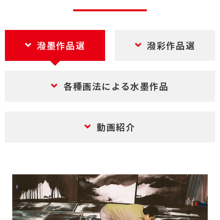
芸術協会のアクセス
馬驍芸術ファミリー
馬驍芸術ファミリーTOP
潑墨作品選
潑彩作品選
馬驍の紹介
王荻地の紹介
馬艶の紹介
各種画法による水墨作品
王式廓の紹介
お問い合わせ
動画紹介
住所
123 Main Street
New York, NY 10001
営業時間
月〜金: 9:00 AM – 5:00 PM
土日: 11:00 AM – 3:00 PM