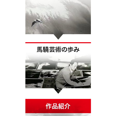
国内外の論評
MAKYO美術館
MAKYO美術館TOP
MAKYO美術館について
開催展覧情報
貸し画廊のご案内
ジクレー版画・画集・著書・関連グ
ッズの紹介と販売
MAKYO美術館取扱い画家
東強のご紹介
三浦ひろみのご紹介
髙濱英俊のご紹介
後藤紳也のご紹介
福田民峰のご紹介
MAKYO美術館アクセス
イベント情報
イベント情報TOP