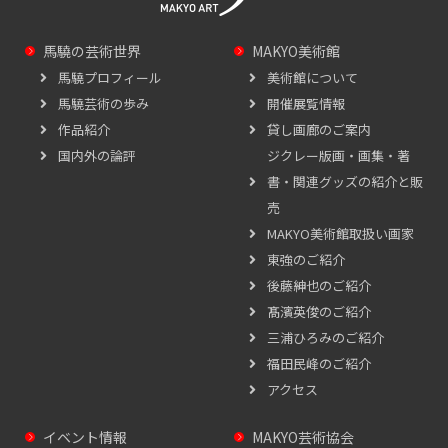
馬驍の芸術世界
MAKYO美術館
馬驍プロフィール
美術館について
馬驍芸術の歩み
開催展覧情報
作品紹介
貸し画廊のご案内
国内外の論評
ジクレー版画・画集・著
書・関連グッズの紹介と販
売
MAKYO美術館取扱い画家
東強のご紹介
後藤紳也のご紹介
髙濱英俊のご紹介
三浦ひろみのご紹介
福田民峰のご紹介
アクセス
イベント情報
MAKYO芸術協会