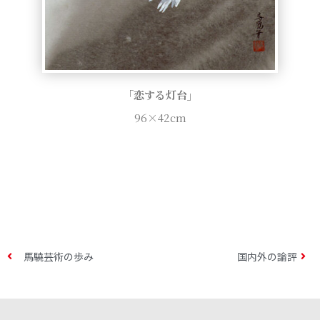
「恋する灯台」
96×42cm
馬驍芸術の歩み
国内外の論評