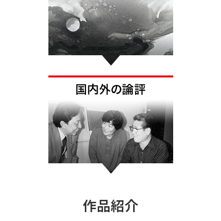
馬驍芸術大賞展 & 馬驍水墨画会作家
展
馬驍水墨画会会員作品展 & 日中水墨
画交流展
馬驍水墨画会全国支部展
個展情報
MAKYO芸術協会ギャラリー
MAKYO芸術協会
MAKYO芸術協会TOP
MAKYO芸術協会について
MAKYO芸術協会の歩み
水墨画教室のご案内
入会のご案内
入会お申し込みフォーム
協会活動
作品紹介
協会ギャラリー
会員情報